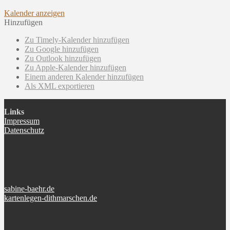
Kalender anzeigen
Hinzufügen
Zu Timely-Kalender hinzufügen
Zu Google hinzufügen
Zu Outlook hinzufügen
Zu Apple-Kalender hinzufügen
Einem anderen Kalender hinzufügen
Als XML exportieren
Links
Impressum
Datenschutz
sabine-baehr.de
kartenlegen-dithmarschen.de