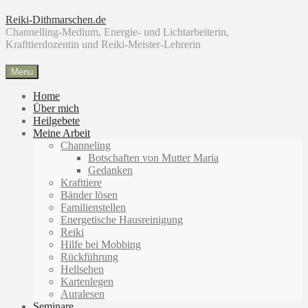
Skip
Reiki-Dithmarschen.de
to
Channelling-Medium, Energie- und Lichtarbeiterin,
content
Krafttierdozentin und Reiki-Meister-Lehrerin
Menu
Home
Über mich
Heilgebete
Meine Arbeit
Channeling
Botschaften von Mutter Maria
Gedanken
Krafttiere
Bänder lösen
Familienstellen
Energetische Hausreinigung
Reiki
Hilfe bei Mobbing
Rückführung
Hellsehen
Kartenlegen
Auralesen
Seminare